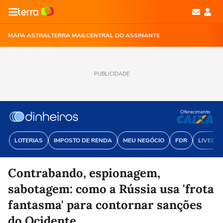
MAPA ASTRAL
TERRA MAIL
CENTRAL DO ASSINANTE
PUBLICIDADE
Oferecimento
LOTERIAS
IMPOSTO DE RENDA
MEU NEGÓCIO
FDR
LIVECOI
Contrabando, espionagem,
sabotagem: como a Rússia usa 'frota
fantasma' para contornar sanções
do Ocidente