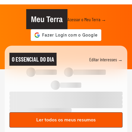
Meu Terra
Acessar o Meu Terra →
O ESSENCIAL DO DIA
Editar interesses →
Ler todos os meus resumos