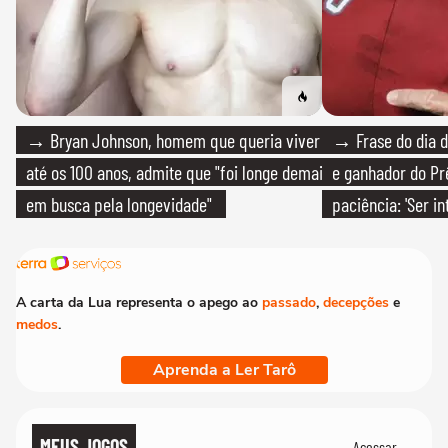
→ Bryan Johnson, homem que queria viver
→ Frase do dia d
até os 100 anos, admite que "foi longe demais
e ganhador do Pr
em busca pela longevidade"
paciência: 'Ser i
paciente é melho
A carta da Lua representa o apego ao
passado
,
decepções
e
medos
.
Aprenda a Ler Tarô
MEUS JOGOS
Acessar →