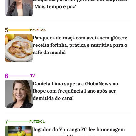
"Mais tempo e paz"
5
RECEITAS
Panqueca de maçã com aveia sem glúten:
receita fofinha, prática e nutritiva para o
café da manhã
6
TV
Daniela Lima supera a GloboNews no
Ibope com frequência 1 ano após ser
demitida do canal
7
FUTEBOL
Jogador do Ypiranga FC fez homenagem