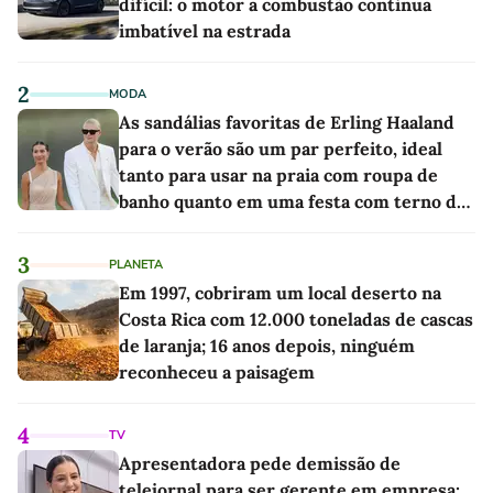
difícil: o motor a combustão continua
imbatível na estrada
2
MODA
As sandálias favoritas de Erling Haaland
para o verão são um par perfeito, ideal
tanto para usar na praia com roupa de
banho quanto em uma festa com terno de
linho
3
PLANETA
Em 1997, cobriram um local deserto na
Costa Rica com 12.000 toneladas de cascas
de laranja; 16 anos depois, ninguém
reconheceu a paisagem
4
TV
Apresentadora pede demissão de
telejornal para ser gerente em empresa: