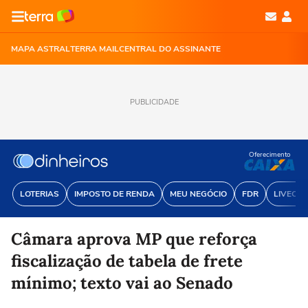
MAPA ASTRAL
TERRA MAIL
CENTRAL DO ASSINANTE
PUBLICIDADE
Oferecimento
LOTERIAS
IMPOSTO DE RENDA
MEU NEGÓCIO
FDR
LIVECOI
Câmara aprova MP que reforça
fiscalização de tabela de frete
mínimo; texto vai ao Senado