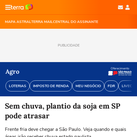
MAPA ASTRAL
TERRA MAIL
CENTRAL DO ASSINANTE
PUBLICIDADE
Oferecimento
Agro
LOTERIAS
IMPOSTO DE RENDA
MEU NEGÓCIO
FDR
LIVECOI
Sem chuva, plantio da soja em SP
pode atrasar
Frente fria deve chegar a São Paulo. Veja quando e quais
áreas irão receber chuva estado paulista