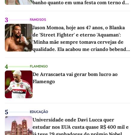
banho quanto em uma festa com terno de
linho
3
FAMOSOS
Jason Momoa, hoje aos 47 anos, o Blanka
de 'Street Fighter' e eterno 'Aquaman':
'Minha mãe sempre tomava cervejas de
qualidade. Ela acabou me criando bebendo
as melhores'
4
FLAMENGO
De Arrascaeta vai gerar bom lucro ao
Flamengo
5
EDUCAÇÃO
Universidade onde Davi Lucca quer
estudar nos EUA custa quase R$ 400 mil e
já teve 29 ganhadores do prêmio Nobel