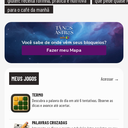
glúten: receita fofinha, prática e nutritiva
que pede quase R
para o café da manhã
Você sabe de onde vêm seus bloqueios?
Fazer meu Mapa
MEUS JOGOS
Acessar →
TERMO
Descubra a palavra do dia em até 6 tentativas. Observe as
dicas e avance até acertar.
PALAVRAS CRUZADAS