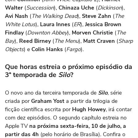
Walter
(
Succession
),
Chinaza Uche
(
Dickinson
),
Avi Nash
(
The Walking Dead
),
Steve Zahn
(
The
White Lotus
),
Laura Innes
(
ER
),
Jessica Brown
Findlay
(
Downton Abbey
),
Morven Christie
(
The
Bay
),
Reed Birney
(
The Menu
),
Matt Craven
(
Sharp
Objects
) e
Colin Hanks
(
Fargo
).
Que horas estreia o próximo episódio da
3ª temporada de
Silo
?
O novo ano da terceira temporada de
Silo
, série
criada por
Graham Yost
a partir da trilogia de
ficção científica escrita por
Hugh Howey
, irá contar
com dez episódios. O segundo capítulo estreia no
Apple TV
na próxima sexta-feira, 10 de julho, a
partir das 4h
(pelo horário de Brasília). Confira o