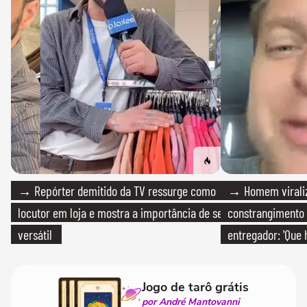
→ Repórter demitido da TV ressurge como
→ Homem viraliz
locutor em loja e mostra a importância de ser
constrangimento
versátil
entregador: 'Que 
Jogo de tarô grátis
por André Mantovanni