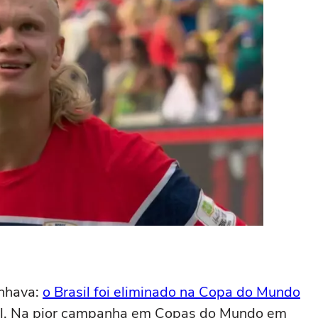
onhava:
o Brasil foi eliminado na Copa do Mundo
nal. Na pior campanha em Copas do Mundo em