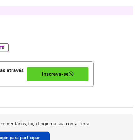
TÊ
ias através
Inscreva-se
 comentários, faça Login na sua conta Terra
ogin para participar