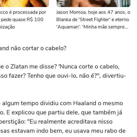
cco é processada por
Jason Momoa, hoje aos 47 anos, o
e pede quase R$ 100
Blanka de 'Street Fighter' e eterno
nização
'Aquaman': 'Minha mãe sempre
tomava cervejas de qualidade. Ela
acabou me criando bebendo as
and não cortar o cabelo?
melhores'
e o Zlatan me disse? 'Nunca corte o cabelo,
so fazer? Tenho que ouvi-lo, não é?", divertiu-
te algum tempo dividiu com Haaland o mesmo
o. E explicou que partiu dele, que também já
perstição: "Eu realmente acreditava nisso
isas estavam indo bem, eu usava meu rabo de