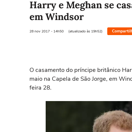
Harry e Meghan se casa
em Windsor
Compartil
28 nov
2017
- 14h50
(atualizado às 19h52)
O casamento do príncipe britânico Ha
maio na Capela de São Jorge, em Winds
feira 28.