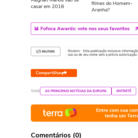
Meghan Markle vão se
filmes do Homem-
casar em 2018
Aranha?
📊 Fofoca Awards: vote nos seus favoritos
Reuters - Esta publicação inclusive informaçã
uso ou de seu nome sem a prévia autorização d
Compartilhar
TAGS
AS PRINCIPAIS NOTÍCIAS DA EUROPA
ENTRETÊ
Entre com sua con
tenha um Terr
Comentários (0)