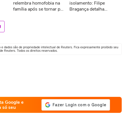
relembra homofobia na
isolamento: Filipe
família após se tornar pai
Bragança detalha
#shorts
preparação intensa para
interpretar Amyr Klink
o e dados são de propriedade intelectual de Reuters. Fica expresamente proibido seu
e Reuters. Todos os direitos reservados.
ta Google e
a só seu