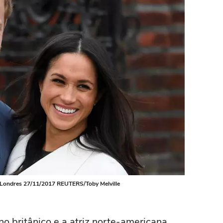
 Londres 27/11/2017 REUTERS/Toby Melville
no britânico e a atriz norte-americana