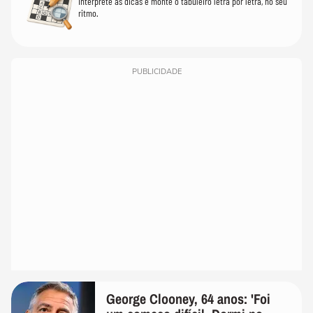
Interprete as dicas e monte o tabuleiro letra por letra, no seu
ritmo.
PUBLICIDADE
George Clooney, 64 anos: 'Foi