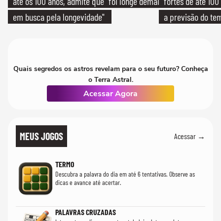
até os 100 anos, admite que "foi longe demais
fortes de até 100
em busca pela longevidade"
a previsão do te
Quais segredos os astros revelam para o seu futuro? Conheça
o Terra Astral.
Acessar Agora
MEUS JOGOS
Acessar →
TERMO
Descubra a palavra do dia em até 6 tentativas. Observe as
dicas e avance até acertar.
PALAVRAS CRUZADAS