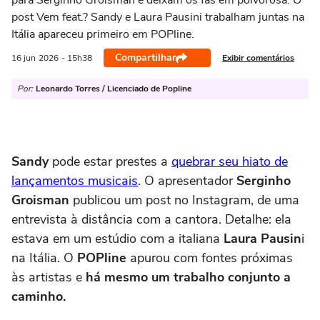
para Serginho Groisman e deixam os fãs em polvorosa. O
post Vem feat.? Sandy e Laura Pausini trabalham juntas na
Itália apareceu primeiro em POPline.
Compartilhar
Exibir comentários
16 jun
2026
- 15h38
Por:
Leonardo Torres / Licenciado de Popline
Sandy
pode estar prestes a
quebrar seu hiato de
lançamentos musicais
. O apresentador
Serginho
Groisman
publicou um post no Instagram, de uma
entrevista à distância com a cantora. Detalhe: ela
estava em um estúdio com a italiana
Laura Pausin
i
na Itália. O
POPline
apurou com fontes próximas
às artistas e
há mesmo um trabalho conjunto a
caminho.