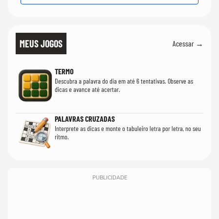
MEUS JOGOS
Acessar →
TERMO
Descubra a palavra do dia em até 6 tentativas. Observe as
dicas e avance até acertar.
PALAVRAS CRUZADAS
Interprete as dicas e monte o tabuleiro letra por letra, no seu
ritmo.
PUBLICIDADE