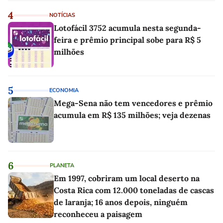
4
NOTÍCIAS
Lotofácil 3752 acumula nesta segunda-
feira e prêmio principal sobe para R$ 5
milhões
5
ECONOMIA
Mega-Sena não tem vencedores e prêmio
acumula em R$ 135 milhões; veja dezenas
6
PLANETA
Em 1997, cobriram um local deserto na
Costa Rica com 12.000 toneladas de cascas
de laranja; 16 anos depois, ninguém
reconheceu a paisagem