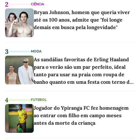
2
CIÊNCIA
Bryan Johnson, homem que queria viver
até os 100 anos, admite que "foi longe
demais em busca pela longevidade"
3
MODA
As sandálias favoritas de Erling Haaland
para o verão são um par perfeito, ideal
tanto para usar na praia com roupa de
banho quanto em uma festa com terno de
linho
4
FUTEBOL
Jogador do Ypiranga FC fez homenagem
ao entrar com filho em campo meses
antes da morte da criança