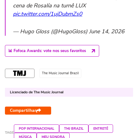
cena de Rosalía na turnê LUX
pic.twitter.com/1ujDubmZs0
— Hugo Gloss (@HugoGloss) June 14, 2026
📊 Fofoca Awards: vote nos seus favoritos
The Music Journal Brazil
Licenciado de The Music Journal
Compartilhar
POP INTERNACIONAL
TMJ BRAZIL
ENTRETÊ
TAGS
MÚSICA
MEU SONORA