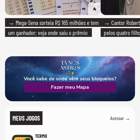
→ Mega-Sena sorteia R$ 165 milhões e tem
→ Cantor Roberto
um ganhador; veja onde saiu o prêmio
pelos quatro filho
Você sabe de onde vêm seus bloqueios?
Fazer meu Mapa
MEUS JOGOS
Acessar →
TERMO