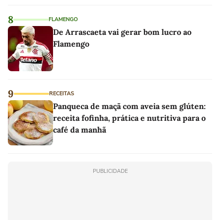
8
FLAMENGO
De Arrascaeta vai gerar bom lucro ao
Flamengo
9
RECEITAS
Panqueca de maçã com aveia sem glúten:
receita fofinha, prática e nutritiva para o
café da manhã
PUBLICIDADE