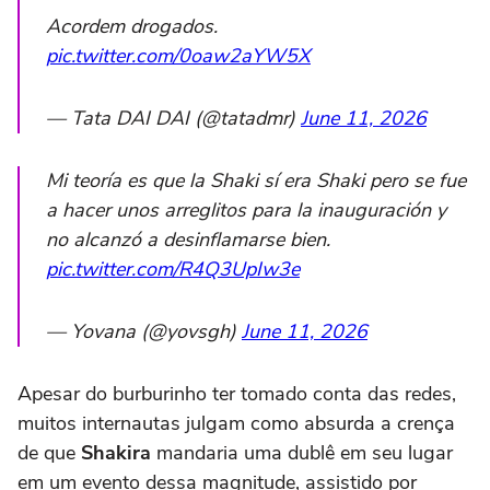
Acordem drogados.
pic.twitter.com/0oaw2aYW5X
— Tata DAI DAI (@tatadmr)
June 11, 2026
Mi teoría es que la Shaki sí era Shaki pero se fue
a hacer unos arreglitos para la inauguración y
no alcanzó a desinflamarse bien.
pic.twitter.com/R4Q3UpIw3e
— Yovana (@yovsgh)
June 11, 2026
Apesar do burburinho ter tomado conta das redes,
muitos internautas julgam como absurda a crença
de que
Shakira
mandaria uma dublê em seu lugar
em um evento dessa magnitude, assistido por