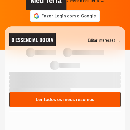
Meu Terra
Acessar o Meu Terra →
O ESSENCIAL DO DIA
Editar interesses →
Ler todos os meus resumos