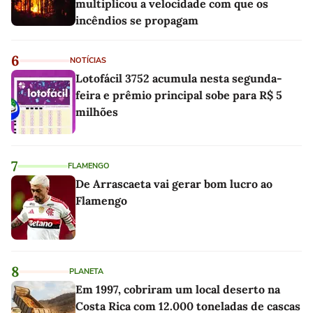
multiplicou a velocidade com que os
incêndios se propagam
6
NOTÍCIAS
Lotofácil 3752 acumula nesta segunda-
feira e prêmio principal sobe para R$ 5
milhões
7
FLAMENGO
De Arrascaeta vai gerar bom lucro ao
Flamengo
8
PLANETA
Em 1997, cobriram um local deserto na
Costa Rica com 12.000 toneladas de cascas