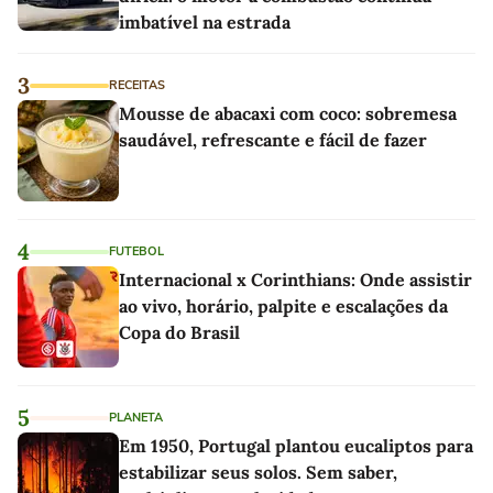
imbatível na estrada
3
RECEITAS
Mousse de abacaxi com coco: sobremesa
saudável, refrescante e fácil de fazer
4
FUTEBOL
Internacional x Corinthians: Onde assistir
ao vivo, horário, palpite e escalações da
Copa do Brasil
5
PLANETA
Em 1950, Portugal plantou eucaliptos para
estabilizar seus solos. Sem saber,