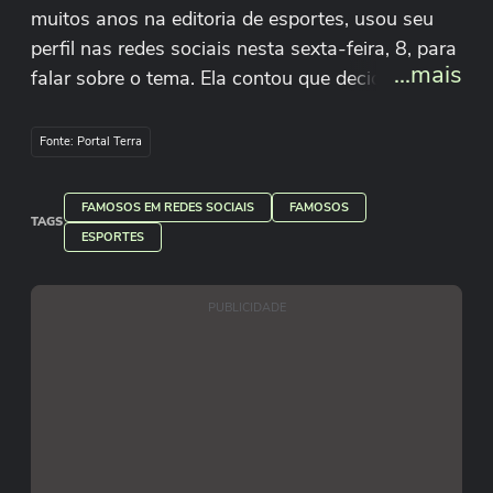
muitos anos na editoria de esportes, usou seu
perfil nas redes sociais nesta sexta-feira, 8, para
...mais
falar sobre o tema. Ela contou que decidiu deixar
a apresentação de um programa após as
rodadas de futebol e que invadem a madrugada
Fonte: Portal Terra
pensando em sua relação com o filho, Lorenzo,
de 1 ano. A jornalista disse que vai focar em
FAMOSOS EM REDES SOCIAIS
FAMOSOS
vídeos verticais: “Eu sempre fiz vídeo pras redes,
TAGS
ESPORTES
mas agora eu vou pagar os boletos com as
redes sociais”.
PUBLICIDADE
Reprodução/domibecker/Instagram