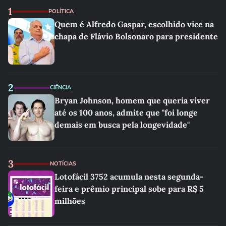
1
POLÍTICA
Quem é Alfredo Gaspar, escolhido vice na
chapa de Flávio Bolsonaro para presidente
2
CIÊNCIA
Bryan Johnson, homem que queria viver
até os 100 anos, admite que "foi longe
demais em busca pela longevidade"
3
NOTÍCIAS
Lotofácil 3752 acumula nesta segunda-
feira e prêmio principal sobe para R$ 5
milhões