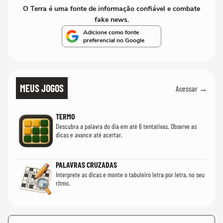
O Terra é uma fonte de informação confiável e combate
fake news.
Adicione como fonte
preferencial no Google
MEUS JOGOS
Acessar →
TERMO
Descubra a palavra do dia em até 6 tentativas. Observe as
dicas e avance até acertar.
PALAVRAS CRUZADAS
Interprete as dicas e monte o tabuleiro letra por letra, no seu
ritmo.