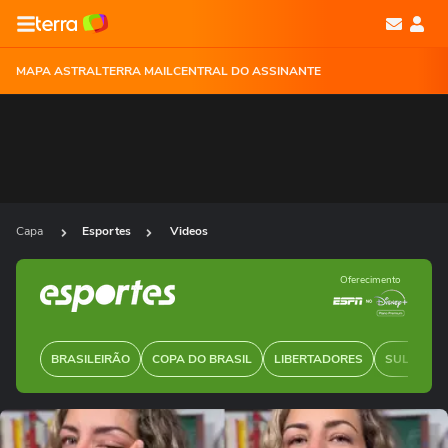
MAPA ASTRAL
TERRA MAIL
CENTRAL DO ASSINANTE
Capa
Esportes
Videos
Oferecimento
BRASILEIRÃO
COPA DO BRASIL
LIBERTADORES
SUL-AMER
Ops!