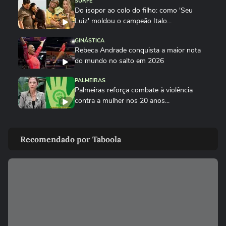
SURFE
Do isopor ao colo do filho: como 'Seu
Luiz' moldou o campeão Italo...
GINÁSTICA
Rebeca Andrade conquista a maior nota
do mundo no salto em 2026
PALMEIRAS
Palmeiras reforça combate à violência
contra a mulher nos 20 anos...
ESPORTES
Rayssa Leal destaca legado olímpico do
Recomendado por Taboola
skate, mas diz que esporte...
ESPORTES
Rayssa Leal fala sobre competir no Dia
dos Pais e diz que ganhará...
ESPORTES
Alex Escobar passa por cirurgia para
retirada de tumor