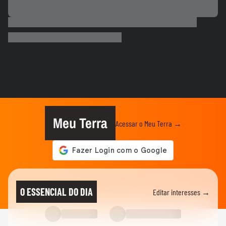
ESPORTES
Salah ganha festa surreal ao ser
apresentado à torcida do...
BASQUETE
Hortência explica por que passou a usar
"OLY" ao lado do nome nas...
VASCO
Gui, torcedor do Vasco, comemora
classificação do time na Copa do...
Meu Terra
Acessar o Meu Terra →
FUTEBOL
Vozinha é apresentado com festa no
Colo-Colo após destaque na Copa...
ESPORTES
Raio atinge estádio na Tailândia, mata um
O ESSENCIAL DO DIA
Editar interesses →
jogador e deixa outros...
NEYMAR
Neymar relaxa em iate após polêmica