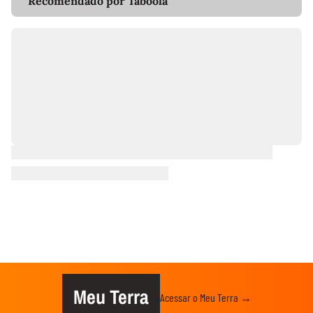
Recomendado por Taboola
Meu Terra
Acessar o Meu Terra →