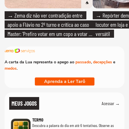
→ Zema diz não ver contradição entre
→ Repórter demi
apoio a Flávio no 2º turno e crítica ao caso
locutor em loja e
Master: 'Prefiro votar em um copo a votar no
versátil
PT'
A carta da Lua representa o apego ao
passado
,
decepções
e
medos
.
Aprenda a Ler Tarô
MEUS JOGOS
Acessar →
TERMO
Descubra a palavra do dia em até 6 tentativas. Observe as