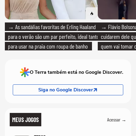
→ As sandálias favoritas de Erling Haaland
→ Flávio Bolsona
para o verão são um par perfeito, ideal tanto
cuidarem dele qua
para usar na praia com roupa de banho
quem vai tomar c
quanto em uma festa com terno de linho
O Terra também está no Google Discover.
Siga no Google Discover
MEUS JOGOS
Acessar →