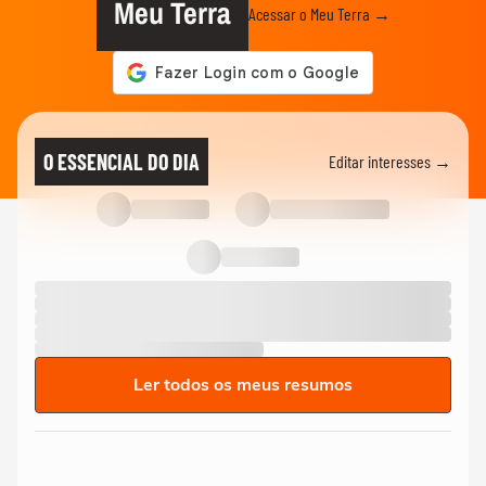
Meu Terra
Acessar o Meu Terra →
O ESSENCIAL DO DIA
Editar interesses →
Ler todos os meus resumos