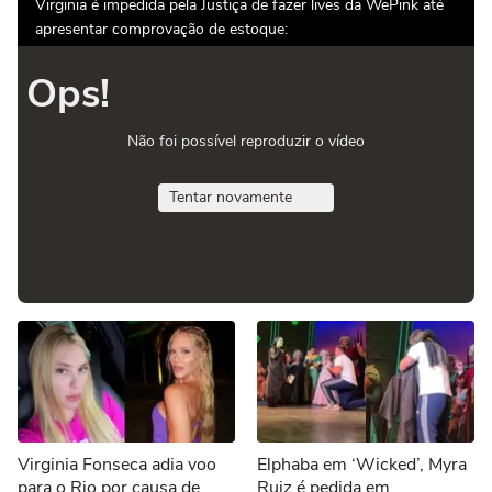
Virginia é impedida pela Justiça de fazer lives da WePink até
apresentar comprovação de estoque:
Ops!
Não foi possível reproduzir o vídeo
Tentar novamente
Virginia Fonseca adia voo
Elphaba em ‘Wicked’, Myra
para o Rio por causa de
Ruiz é pedida em