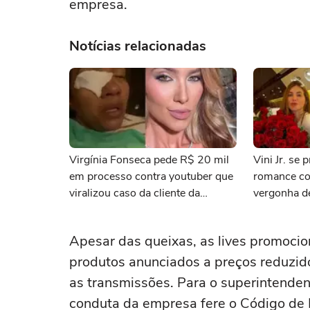
empresa.
Notícias relacionadas
Virgínia Fonseca pede R$ 20 mil
Vini Jr. se
em processo contra youtuber que
romance co
viralizou caso da cliente da
vergonha d
WePink que quase ficou cega:
descuidei’
'Linchamento'
Apesar das queixas, as lives promoci
produtos anunciados a preços reduzido
as transmissões. Para o superintenden
conduta da empresa fere o Código de