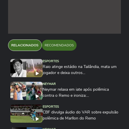
RELACIONADOS
RECOMENDADOS
ESPORTES
Raio atinge estádio na Tailândia, mata um
jogador e deixa outros...
NEYMAR
Neymar relaxa em iate após polêmica
contra o Remo e ironiza:...
ESPORTES
CBF divulga áudio do VAR sobre expulsão
polêmica de Marllon do Remo