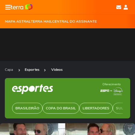
MAPA ASTRAL
TERRA MAIL
CENTRAL DO ASSINANTE
Capa
Esportes
Videos
Oferecimento
BRASILEIRÃO
COPA DO BRASIL
LIBERTADORES
SUL-AMER
Ops!