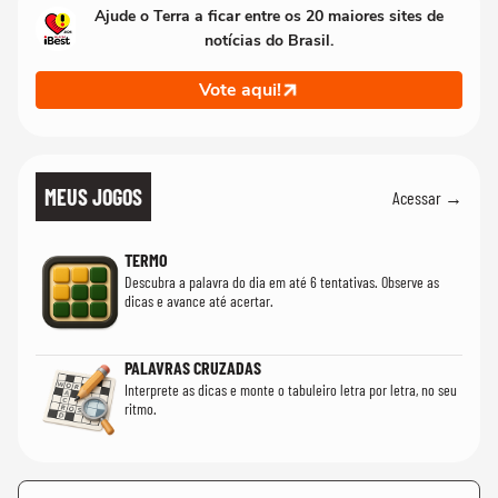
Ajude o Terra a ficar entre os 20 maiores sites de
notícias do Brasil.
Vote aqui!
MEUS JOGOS
Acessar →
TERMO
Descubra a palavra do dia em até 6 tentativas. Observe as
dicas e avance até acertar.
PALAVRAS CRUZADAS
Interprete as dicas e monte o tabuleiro letra por letra, no seu
ritmo.