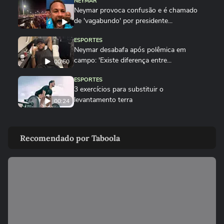
NEYMAR
Neymar provoca confusão e é chamado
de 'vagabundo' por presidente...
ESPORTES
Neymar desabafa após polêmica em
campo: 'Existe diferença entre...
00:50
ESPORTES
3 exercícios para substituir o
levantamento terra
00:24
ESPORTES
Você sabe quantas calorias tem em uma
Recomendado por Taboola
coxinha de frango?
ESPORTES
Por que o corpo treme durante a prancha?
00:26
ESPORTES
Vídeo mostra o momento em que jogador
do São Paulo atropela idoso...