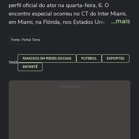
perfil oficial do ator na quarta-feira, 6. O
encontro especial ocorreu no CT do Inter Miami,
...mais
em Miami, na Flórida, nos Estados Unidos. Em
uma interação bem-humorada, Villagrán deu até
um beijinho nas bochechas do craque argentino.
Fonte: Portal Terra
Reprodução/carlos_kiko1/Instagram
FAMOSOS EM REDES SOCIAIS
FUTEBOL
ESPORTES
TAGS
ENTRETÊ
PUBLICIDADE