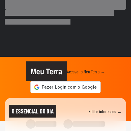
ESPORTES
Vídeo mostra o momento em que Nicolas,
do São Paulo, atropela...
NEYMAR
Pai de Neymar prevê que craque ainda
terá mais filhos: ‘Isso não...
FUTEBOL
Neymar diz que imprensa vai adoecer
jogadores de futebol: ‘Se...
Meu Terra
Acessar o Meu Terra →
ESPORTES
Neymar pai diz que ficará 'muito triste'
quando jogador se...
ESPORTES
Davi Lucca diz que gostaria de ver
O ESSENCIAL DO DIA
Editar interesses →
Neymar jogar mais uma Copa do...
FUTEBOL
Jogador do PSG é flagrado dirigindo carro