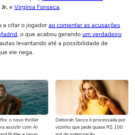
 Jr.
e
Virgínia Fonseca
.
 a citar o jogador
ao comentar as acusações
 Madrid
, o que acabou gerando
um verdadeiro
autas levantando até a possibilidade de
que ele nega.
lix: o novo thriller
Deborah Secco é processada por
ara assistir com Al
vizinho que pede quase R$ 100
ard Butler e Jason
mil de indenização