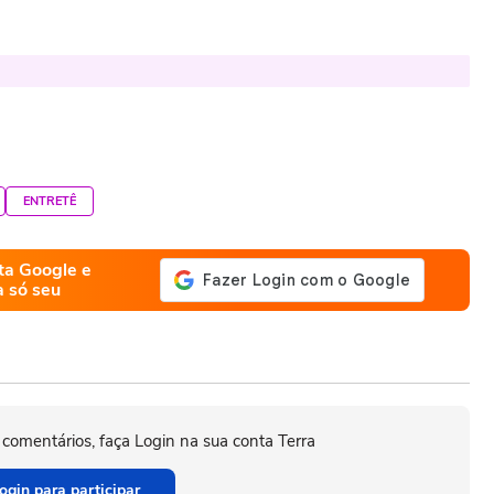
ENTRETÊ
ta Google e
a só seu
 comentários, faça Login na sua conta Terra
ogin para participar