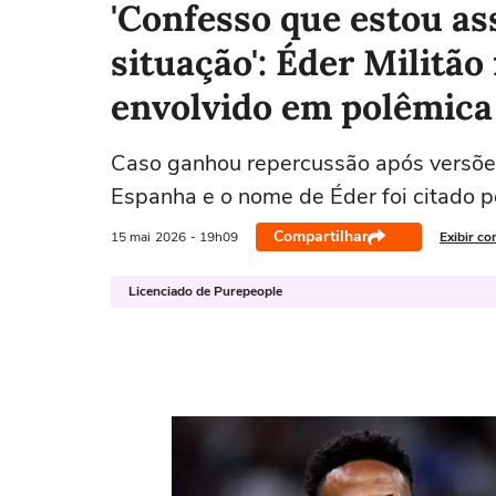
'Confesso que estou a
situação': Éder Militão
envolvido em polêmica d
Caso ganhou repercussão após versões
Espanha e o nome de Éder foi citado pe
Compartilhar
15 mai
2026
- 19h09
Exibir co
Licenciado de Purepeople