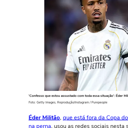
'Confesso que estou assustado com toda essa situação': Éder Mili
Foto: Getty Images, Reprodução/Instagram / Purepeople
Éder Militão
,
que está fora da Copa d
na perna
, usou as redes sociais nesta 