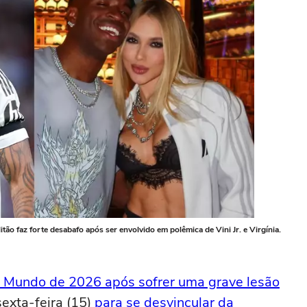
tão faz forte desabafo após ser envolvido em polêmica de Vini Jr. e Virgínia.
o Mundo de 2026 após sofrer uma grave lesão
sexta-feira (15)
para se desvincular da