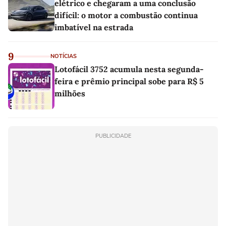
elétrico e chegaram a uma conclusão
difícil: o motor a combustão continua
imbatível na estrada
9
NOTÍCIAS
Lotofácil 3752 acumula nesta segunda-
feira e prêmio principal sobe para R$ 5
milhões
PUBLICIDADE