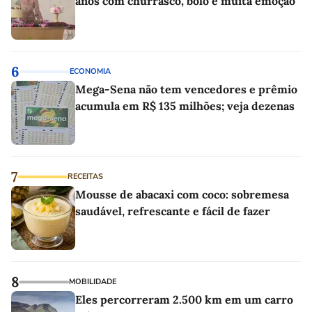
anos com churrasco, bolo e muita emoção
6
ECONOMIA
Mega-Sena não tem vencedores e prêmio
acumula em R$ 135 milhões; veja dezenas
7
RECEITAS
Mousse de abacaxi com coco: sobremesa
saudável, refrescante e fácil de fazer
8
MOBILIDADE
Eles percorreram 2.500 km em um carro