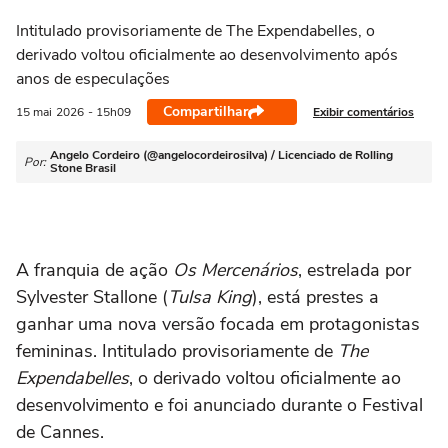
Intitulado provisoriamente de The Expendabelles, o
derivado voltou oficialmente ao desenvolvimento após
anos de especulações
Compartilhar
Exibir comentários
15 mai
2026
- 15h09
Angelo Cordeiro (@angelocordeirosilva) / Licenciado de Rolling
Por:
Stone Brasil
A franquia de ação
Os Mercenários
, estrelada por
Sylvester Stallone (
Tulsa King
),
está prestes a
ganhar uma nova versão focada em protagonistas
femininas. Intitulado provisoriamente de
The
Expendabelles
, o derivado voltou oficialmente ao
desenvolvimento e foi anunciado durante o
Festival
de Cannes
.