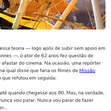
ssa teoria — logo após de subir sem apoio em
annes —, o ator de 62 anos fez questão de
 afastar do cinema. Na ocasião, uma repórter
a qual disse que faria os filmes de
Missão
o que refutou em seguida:
s até quando chegasse aos 80. Mas, na verdade,
 nunca vou parar. Nunca vou parar de fazer
zer…