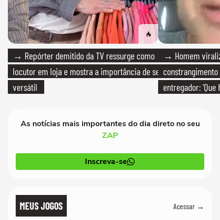
→ Repórter demitido da TV ressurge como
→ Homem viraliz
locutor em loja e mostra a importância de ser
constrangimento
versátil
entregador: 'Que 
As notícias mais importantes do dia direto no seu
ZAP
Inscreva-se
MEUS JOGOS
Acessar →