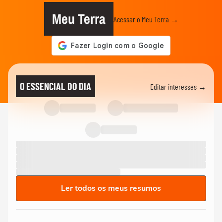
Meu Terra
Acessar o Meu Terra →
O ESSENCIAL DO DIA
Editar interesses →
Ler todos os meus resumos