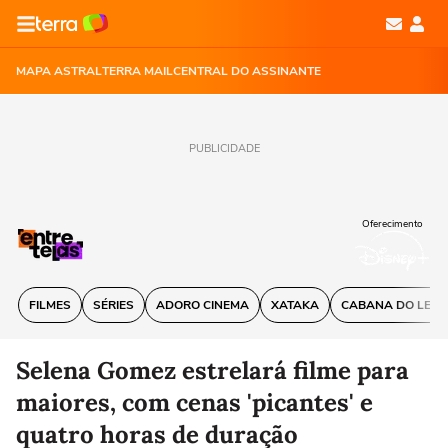
MAPA ASTRAL
TERRA MAIL
CENTRAL DO ASSINANTE
PUBLICIDADE
Oferecimento
FILMES
SÉRIES
ADORO CINEMA
XATAKA
CABANA DO LEIT
Selena Gomez estrelará filme para
maiores, com cenas 'picantes' e
quatro horas de duração