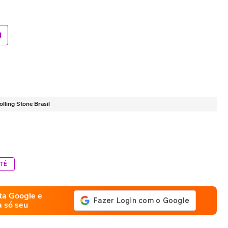
lling Stone Brasil
TÊ
ta Google e
a só seu