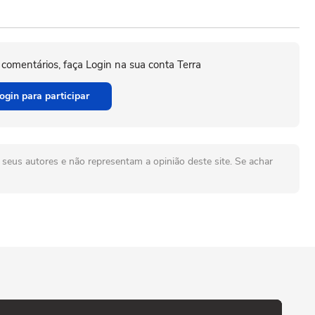
 comentários, faça Login na sua conta Terra
ogin para participar
seus autores e não representam a opinião deste site. Se achar