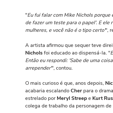
cinema para sempre
"
Eu fui falar com Mike Nichols porque e
de fazer um teste para o papel'. E ele
mulheres, e você não é o tipo certo'
", 
A artista afirmou que sequer teve dire
Nichols
foi educado ao dispensá-la. "
E
Então eu respondi: 'Sabe de uma coisa
arrepender'
", contou.
O mais curioso é que, anos depois,
Nic
acabaria escalando
Cher
para o dram
estrelado por
Meryl Streep
e
Kurt Rus
colega de trabalho da personagem de