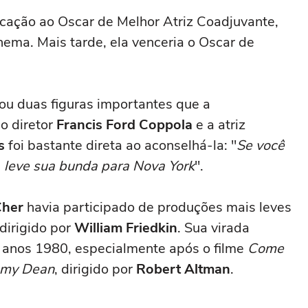
icação ao Oscar de Melhor Atriz Coadjuvante,
nema. Mais tarde, ela venceria o Oscar de
u duas figuras importantes que a
 o diretor
Francis Ford Coppola
e a atriz
s
foi bastante direta ao aconselhá-la: "
Se você
z, leve sua bunda para Nova York
".
Cher
havia participado de produções mais leves
 dirigido por
William Friedkin
. Sua virada
os anos 1980, especialmente após o filme
Come
immy Dean
, dirigido por
Robert Altman
.