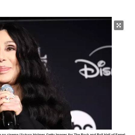
ra no cinema (Arturo Holmes Getty Images for The Rock and Roll Hall of Fame)