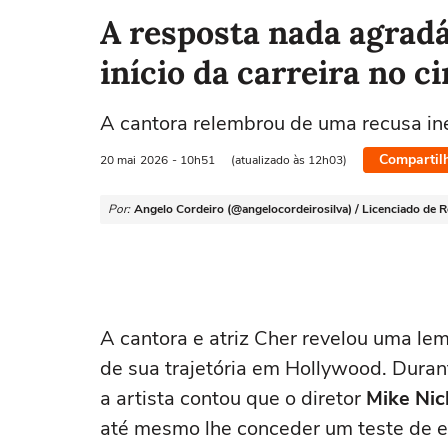
A resposta nada agrad
início da carreira no 
A cantora relembrou de uma recusa in
Compartil
20 mai
2026
- 10h51
(atualizado às 12h03)
Por:
Angelo Cordeiro (@angelocordeirosilva) / Licenciado de Ro
A cantora e atriz Cher revelou uma l
de sua trajetória em Hollywood. Dura
a artista contou que o diretor
Mike Nic
até mesmo lhe conceder um teste de e