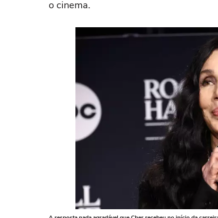
o cinema.
A resposta nada agradável que Cher recebeu no início da carrei