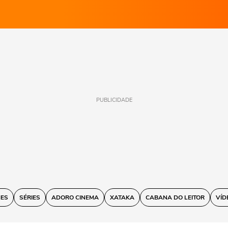
PUBLICIDADE
MES
SÉRIES
ADORO CINEMA
XATAKA
CABANA DO LEITOR
VÍD