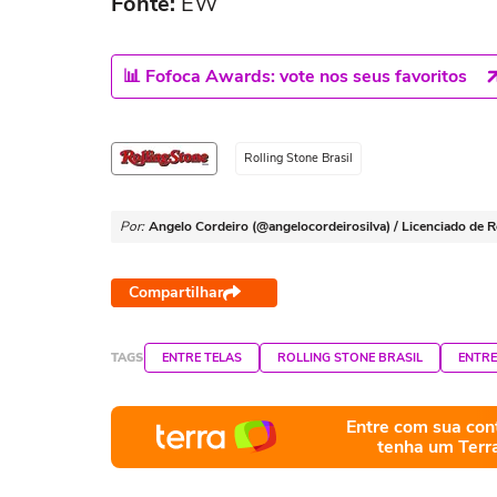
Fonte:
EW
📊 Fofoca Awards: vote nos seus favoritos
Rolling Stone Brasil
Por:
Angelo Cordeiro (@angelocordeirosilva) / Licenciado de Ro
Compartilhar
TAGS
ENTRE TELAS
ROLLING STONE BRASIL
ENTRE
Entre com sua con
tenha um Terr