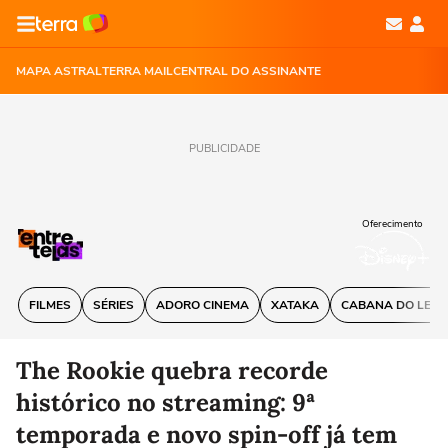
MAPA ASTRAL
TERRA MAIL
CENTRAL DO ASSINANTE
PUBLICIDADE
Oferecimento
FILMES
SÉRIES
ADORO CINEMA
XATAKA
CABANA DO LEIT
The Rookie quebra recorde
histórico no streaming: 9ª
temporada e novo spin-off já tem