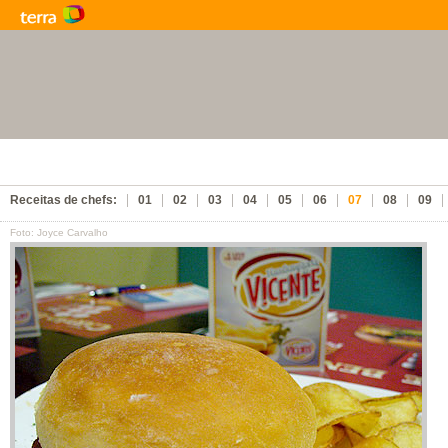
Receitas de chefs:
01
02
03
04
05
06
07
08
09
Foto: Joyce Carvalho