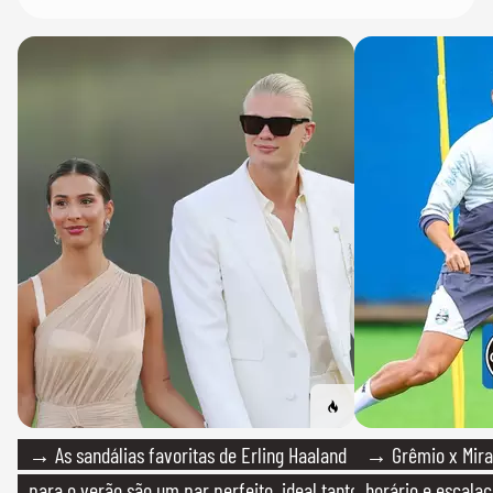
→ As sandálias favoritas de Erling Haaland
→ Grêmio x Mirass
para o verão são um par perfeito, ideal tanto
horário e escalaç