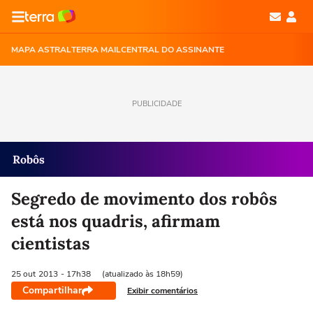
MAPA ASTRAL
TERRA MAIL
CENTRAL DO ASSINANTE
PUBLICIDADE
Robôs
Segredo de movimento dos robôs
está nos quadris, afirmam
cientistas
25 out
2013
- 17h38
(atualizado às 18h59)
Compartilhar
Exibir comentários