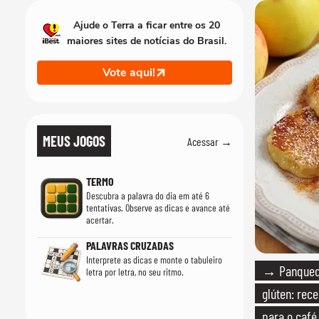
Ajude o Terra a ficar entre os 20
maiores sites de notícias do Brasil.
Vote aqui!
MEUS JOGOS
Acessar →
TERMO
Descubra a palavra do dia em até 6
tentativas. Observe as dicas e avance até
acertar.
PALAVRAS CRUZADAS
Interprete as dicas e monte o tabuleiro
→ Panqueca
letra por letra, no seu ritmo.
glúten: rece
para o caf