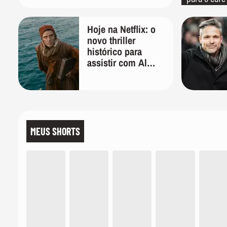
Hoje na Netflix: o
novo thriller
histórico para
assistir com Al
Pacino, Gerard
Butler e Jason
Momoa
MEUS SHORTS