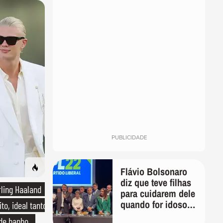
PUBLICIDADE
Flávio Bolsonaro
diz que teve filhas
rling Haaland
para cuidarem dele
quando for idoso:
to, ideal tanto
'Vão ver quem vai
 de banho