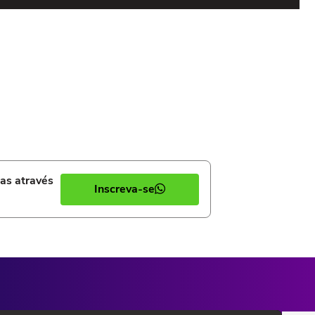
O an
Foto
ias através
Inscreva-se