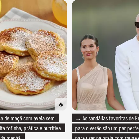
 de maçã com aveia sem
→ As sandálias favoritas de E
ita fofinha, prática e nutritiva
para o verão são um par perfei
é da manhã
para usar na praia com roupa