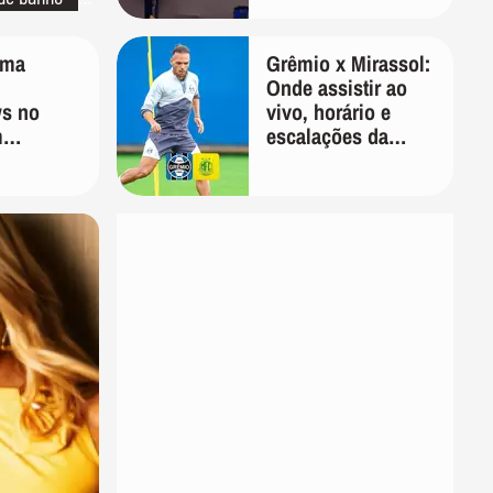
tomar conta de
mim'
o de linho
ima
Grêmio x Mirassol:
Onde assistir ao
s no
vivo, horário e
m
escalações da
a 1 ano
Copa do Brasil
demitida