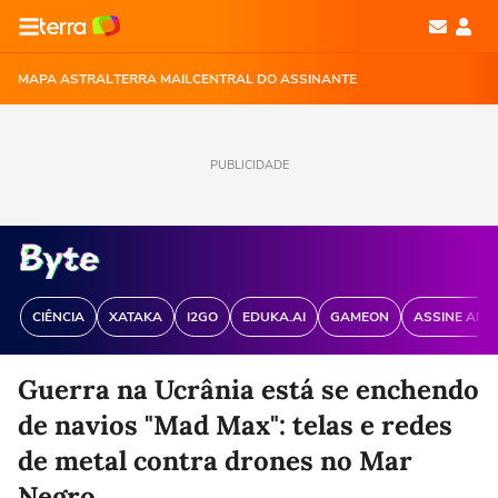
MAPA ASTRAL
TERRA MAIL
CENTRAL DO ASSINANTE
PUBLICIDADE
CIÊNCIA
XATAKA
I2GO
EDUKA.AI
GAMEON
ASSINE ANT
Guerra na Ucrânia está se enchendo
de navios "Mad Max": telas e redes
de metal contra drones no Mar
Negro