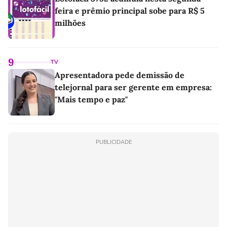
feira e prêmio principal sobe para R$ 5
milhões
9
TV
Apresentadora pede demissão de
telejornal para ser gerente em empresa:
"Mais tempo e paz"
PUBLICIDADE