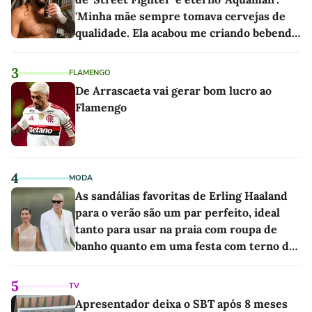
'Minha mãe sempre tomava cervejas de
qualidade. Ela acabou me criando bebendo
as melhores'
3
FLAMENGO
De Arrascaeta vai gerar bom lucro ao
Flamengo
4
MODA
As sandálias favoritas de Erling Haaland
para o verão são um par perfeito, ideal
tanto para usar na praia com roupa de
banho quanto em uma festa com terno de
linho
5
TV
Apresentador deixa o SBT após 8 meses