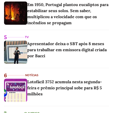
Em 1950, Portugal plantou eucaliptos para
estabilizar seus solos. Sem saber,
multiplicou a velocidade com que os
incêndios se propagam
5
TV
Apresentador deixa o SBT após 8 meses
para trabalhar em emissora digital criada
por Bacci
6
NOTÍCIAS
Lotofácil 3752 acumula nesta segunda-
feira e prêmio principal sobe para R$ 5
milhões