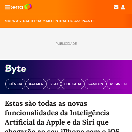
MAPA ASTRAL
TERRA MAIL
CENTRAL DO ASSINANTE
PUBLICIDADE
CIÊNCIA
XATAKA
I2GO
EDUKA.AI
GAMEON
ASSINE ANT
Estas são todas as novas
funcionalidades da Inteligência
Artificial da Apple e da Siri que
chegarão ao seu iPhone com o iOS