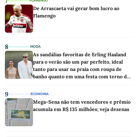
7
FLAMENGO
De Arrascaeta vai gerar bom lucro ao
Flamengo
8
MODA
As sandálias favoritas de Erling Haaland
para o verão são um par perfeito, ideal
tanto para usar na praia com roupa de
banho quanto em uma festa com terno de
linho
9
ECONOMIA
Mega-Sena não tem vencedores e prêmio
acumula em R$ 135 milhões; veja dezenas