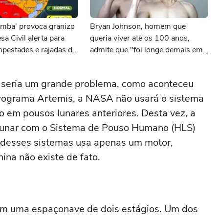
omba' provoca granizo
Bryan Johnson, homem que
sa Civil alerta para
queria viver até os 100 anos,
mpestades e rajadas de
admite que "foi longe demais em
busca pela longevidade"
 seria um grande problema, como aconteceu
programa Artemis, a NASA não usará o sistema
o em pousos lunares anteriores. Desta vez, a
 lunar com o Sistema de Pouso Humano (HLS)
 desses sistemas usa apenas um motor,
ina não existe de fato.
m uma espaçonave de dois estágios. Um dos