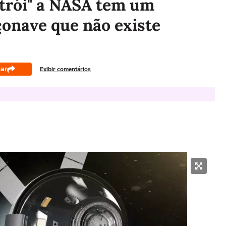
strói" a NASA tem um
çonave que não existe
ar
Exibir comentários