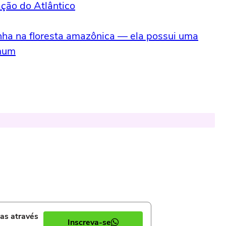
ação do Atlântico
nha na floresta amazônica — ela possui uma
omum
ias através
Inscreva-se