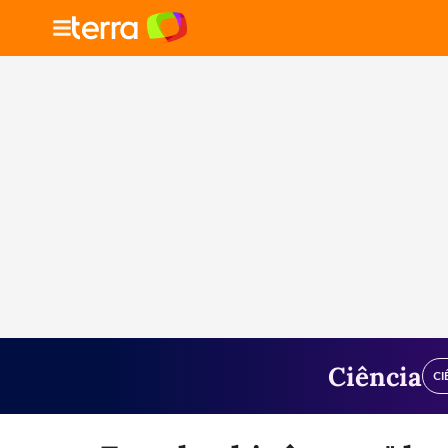
Ciência
CI