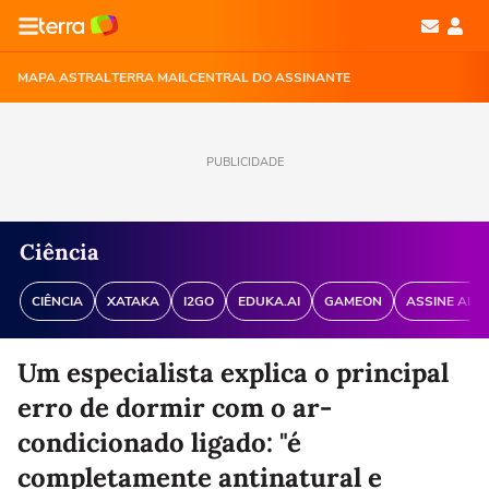
MAPA ASTRAL
TERRA MAIL
CENTRAL DO ASSINANTE
PUBLICIDADE
Ciência
CIÊNCIA
XATAKA
I2GO
EDUKA.AI
GAMEON
ASSINE ANT
Um especialista explica o principal
erro de dormir com o ar-
condicionado ligado: "é
completamente antinatural e