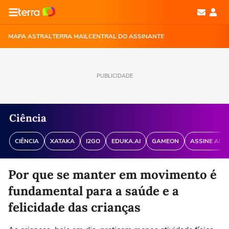
MAPA ASTRAL
TERRA MAIL
CENTRAL DO ASSINANTE
PUBLICIDADE
Ciência
CIÊNCIA
XATAKA
I2GO
EDUKA.AI
GAMEON
ASSINE ANT
Por que se manter em movimento é
fundamental para a saúde e a
felicidade das crianças