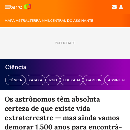
MAPA ASTRAL
TERRA MAIL
CENTRAL DO ASSINANTE
PUBLICIDADE
Ciência
CIÊNCIA
XATAKA
I2GO
EDUKA.AI
GAMEON
ASSINE ANT
Os astrônomos têm absoluta
certeza de que existe vida
extraterrestre — mas ainda vamos
demorar 1.500 anos para encontrá-