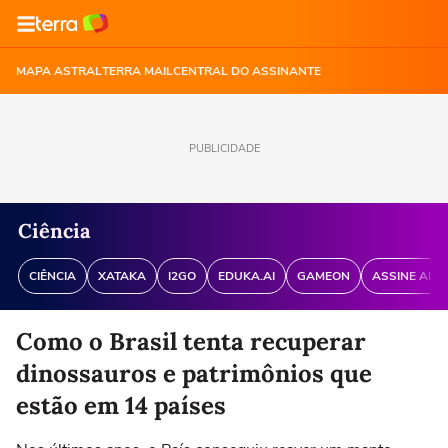
MAPA ASTRAL
TERRA MAIL
CENTRAL DO ASSINANTE
PUBLICIDADE
Ciência
CIÊNCIA
XATAKA
I2GO
EDUKA.AI
GAMEON
ASSINE ANT
Como o Brasil tenta recuperar
dinossauros e patrimônios que
estão em 14 países