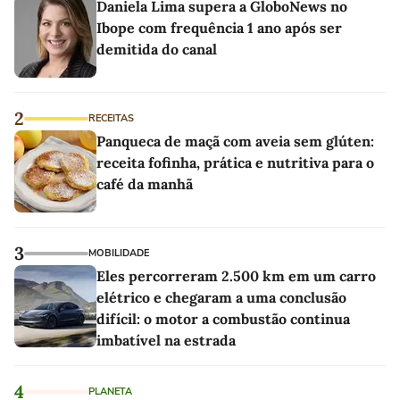
Daniela Lima supera a GloboNews no
Ibope com frequência 1 ano após ser
demitida do canal
2
RECEITAS
Panqueca de maçã com aveia sem glúten:
receita fofinha, prática e nutritiva para o
café da manhã
3
MOBILIDADE
Eles percorreram 2.500 km em um carro
elétrico e chegaram a uma conclusão
difícil: o motor a combustão continua
imbatível na estrada
4
PLANETA