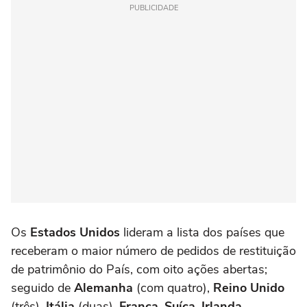
PUBLICIDADE
Os
Estados Unidos
lideram a lista dos países que
receberam o maior número de pedidos de restituição
de patrimônio do País, com oito ações abertas;
seguido de
Alemanha
(com quatro),
Reino Unido
(três),
Itália
(duas),
França
,
Suíça
,
Irlanda
,