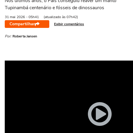
Nos últimos anos, o País conseguiu reaver um manto
Tupinambá centenário e fósseis de dinossauros
31 mai
2026
- 05h41
(atualizado às 07h42)
Compartilhar
Exibir comentários
Por:
Roberta Jansen