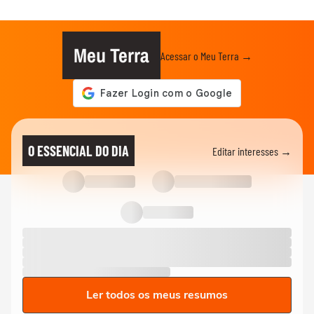
Meu Terra
Acessar o Meu Terra →
O ESSENCIAL DO DIA
Editar interesses →
Ler todos os meus resumos