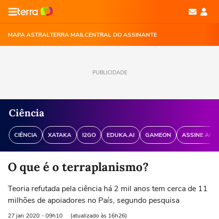
MAPA ASTRAL
TERRA MAIL
CENTRAL DO ASSINANTE
PUBLICIDADE
Ciência
CIÊNCIA
XATAKA
I2GO
EDUKA.AI
GAMEON
ASSINE ANT
O que é o terraplanismo?
Teoria refutada pela ciência há 2 mil anos tem cerca de 11
milhões de apoiadores no País, segundo pesquisa
27 jan
2020
- 09h10
(atualizado às 16h26)