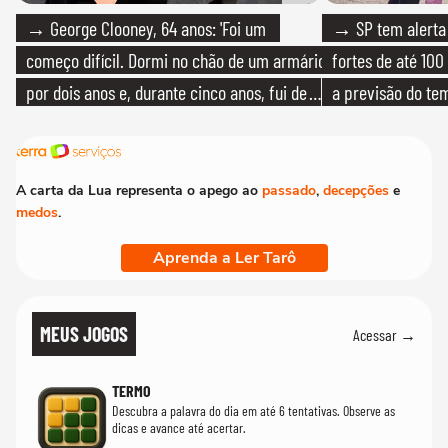
→ George Clooney, 64 anos: 'Foi um
→ SP tem alerta 
começo difícil. Dormi no chão de um armário
fortes de até 100
por dois anos e, durante cinco anos, fui de
a previsão do te
bicicleta aos testes de elenco'
A carta da Lua representa o apego ao
passado
,
decepções
e
medos
.
Aprenda a Ler Tarô
MEUS JOGOS
Acessar →
TERMO
Descubra a palavra do dia em até 6 tentativas. Observe as
dicas e avance até acertar.