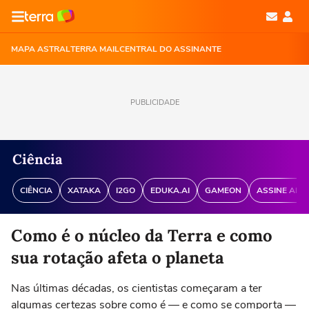
MAPA ASTRAL
TERRA MAIL
CENTRAL DO ASSINANTE
PUBLICIDADE
Ciência
CIÊNCIA
XATAKA
I2GO
EDUKA.AI
GAMEON
ASSINE ANT
Como é o núcleo da Terra e como
sua rotação afeta o planeta
Nas últimas décadas, os cientistas começaram a ter
algumas certezas sobre como é — e como se comporta —