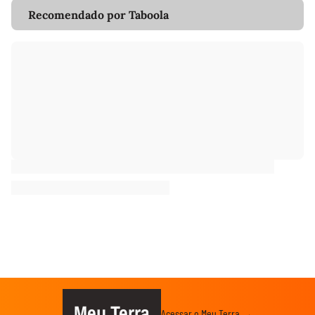
Recomendado por Taboola
Meu Terra
Acessar o Meu Terra →