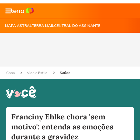
MAPA ASTRAL
TERRA MAIL
CENTRAL DO ASSINANTE
Capa
Vida e Estilo
Saúde
Franciny Ehlke chora 'sem
motivo': entenda as emoções
durante a gravidez