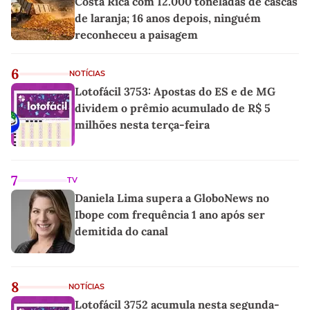
Costa Rica com 12.000 toneladas de cascas
de laranja; 16 anos depois, ninguém
reconheceu a paisagem
6
NOTÍCIAS
Lotofácil 3753: Apostas do ES e de MG
dividem o prêmio acumulado de R$ 5
milhões nesta terça-feira
7
TV
Daniela Lima supera a GloboNews no
Ibope com frequência 1 ano após ser
demitida do canal
8
NOTÍCIAS
Lotofácil 3752 acumula nesta segunda-