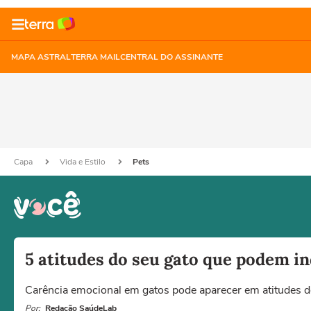
MAPA ASTRAL
TERRA MAIL
CENTRAL DO ASSINANTE
Capa
Vida e Estilo
Pets
5 atitudes do seu gato que podem in
Carência emocional em gatos pode aparecer em atitudes do
Por:
Redação SaúdeLab