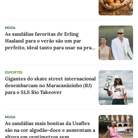
MODA
As sandálias favoritas de Erling
Haaland para o verão são um par
perfeito, ideal tanto para usar na praia
com roupa de banho quanto em uma
festa com terno de linho
ESPORTES
Gigantes do skate street internacional
desembarcam no Maracanãzinho (RJ)
para o SLS Rio Takeover
MODA
As sandálias mais bonitas da Usaflex
são na cor algodão-doce e aumentam a
altura em centímetros sem