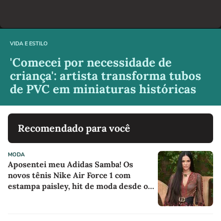
VIDA E ESTILO
'Comecei por necessidade de
criança': artista transforma tubos
de PVC em miniaturas históricas
Recomendado para você
MODA
Aposentei meu Adidas Samba! Os
novos tênis Nike Air Force 1 com
estampa paisley, hit de moda desde os
anos 70, deram o toque de luxo e
rejuvenesceram os meus looks boho
chic