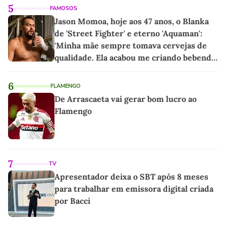
5
FAMOSOS
Jason Momoa, hoje aos 47 anos, o Blanka
de 'Street Fighter' e eterno 'Aquaman':
'Minha mãe sempre tomava cervejas de
qualidade. Ela acabou me criando bebendo
as melhores'
6
FLAMENGO
De Arrascaeta vai gerar bom lucro ao
Flamengo
7
TV
Apresentador deixa o SBT após 8 meses
para trabalhar em emissora digital criada
por Bacci