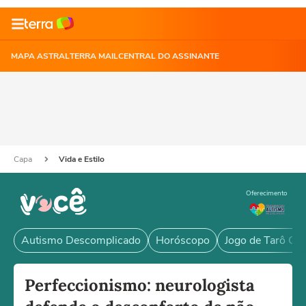
MAPA ASTRAL
TERRA MAIL
CENTRAL DO ASSINANTE
Capa
Vida e Estilo
Oferecimento
Autismo Descomplicado
Horóscopo
Jogo de Tarô Grá
Perfeccionismo: neurologista