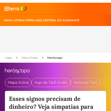
MAPA ASTRAL
TERRA MAIL
CENTRAL DO ASSINANTE
Capa
Vida e Estilo
Horóscopo
Mapa Astral
Jogo de Tarô Grátis
Aprenda Tarô
Andr
Esses signos precisam de
dinheiro? Veja simpatias para