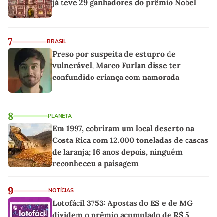
já teve 29 ganhadores do prêmio Nobel
7
BRASIL
Preso por suspeita de estupro de
vulnerável, Marco Furlan disse ter
confundido criança com namorada
8
PLANETA
Em 1997, cobriram um local deserto na
Costa Rica com 12.000 toneladas de cascas
de laranja; 16 anos depois, ninguém
reconheceu a paisagem
9
NOTÍCIAS
Lotofácil 3753: Apostas do ES e de MG
dividem o prêmio acumulado de R$ 5