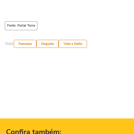
Fonte: Portal Terra
TAGS
Famosos
Degusta
Vida e Estilo
Confira também: