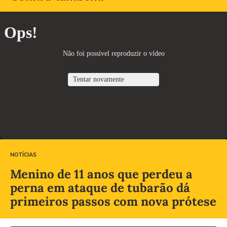
NOTÍCIAS
Menino de 11 anos que perdeu a
perna em ataque de tubarão dá
primeiros passos com nova prótese