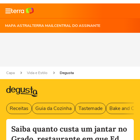
MAPA ASTRAL
TERRA MAIL
CENTRAL DO ASSINANTE
Capa
Vida e Estilo
Degusta
Receitas
Guia da Cozinha
Tastemade
Bake and Cak
Saiba quanto custa um jantar no
Grado, restaurante em que Ed