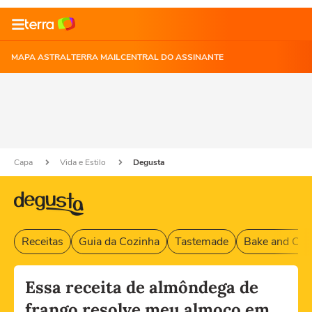
MAPA ASTRAL
TERRA MAIL
CENTRAL DO ASSINANTE
Capa
Vida e Estilo
Degusta
Receitas
Guia da Cozinha
Tastemade
Bake and Cak
Essa receita de almôndega de
frango resolve meu almoço em