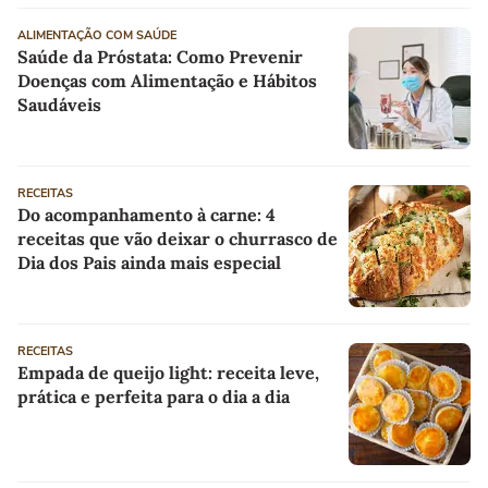
ALIMENTAÇÃO COM SAÚDE
Saúde da Próstata: Como Prevenir
Doenças com Alimentação e Hábitos
Saudáveis
RECEITAS
Do acompanhamento à carne: 4
receitas que vão deixar o churrasco de
Dia dos Pais ainda mais especial
RECEITAS
Empada de queijo light: receita leve,
prática e perfeita para o dia a dia