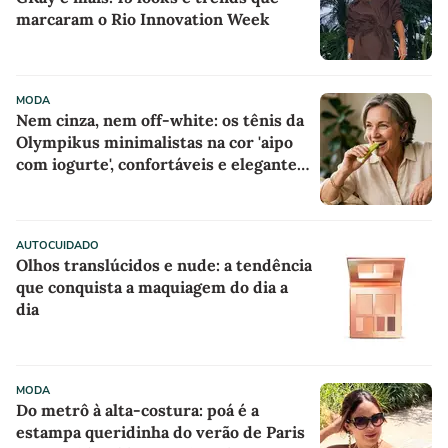
marcaram o Rio Innovation Week
MODA
Nem cinza, nem off-white: os tênis da
Olympikus minimalistas na cor 'aipo
com iogurte', confortáveis e elegantes
para mulheres com mais de 50 anos
parecem sapatilhas esportivas, e
minha mãe já quer usá-los o tempo
AUTOCUIDADO
todo com saias ou calças largas
Olhos translúcidos e nude: a tendência
que conquista a maquiagem do dia a
dia
MODA
Do metrô à alta-costura: poá é a
estampa queridinha do verão de Paris