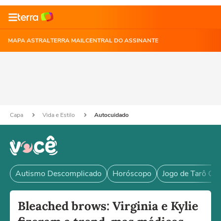
MAPA ASTRAL
TERRA MAIL
CENTRAL DO ASSINANTE
Capa
Vida e Estilo
Autocuidado
Autismo Descomplicado
Horóscopo
Jogo de Tarô Grá
Bleached brows: Virginia e Kylie