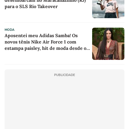
desembarcam no Maracanãzinho (RJ)
para o SLS Rio Takeover
MODA
Aposentei meu Adidas Samba! Os
novos tênis Nike Air Force 1 com
estampa paisley, hit de moda desde os
anos 70, deram o toque de luxo e
rejuvenesceram os meus looks boho
chic
PUBLICIDADE